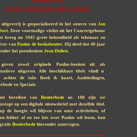
UITGEVERIJ DE MEULDER
uitgeverij is
ge
specialiseerd in het oeuvre van
Jan
Oort
.
Deze voormalige violist uit het Concertgebouw
st kreeg
na 1945 grote bekendheid
als t
ekenaar en
j
ver
van
Paulus de boskaboute
r
. Hij deed
dat 40 jaar
 onder het pseudoniem
Jean Dulieu
.
geven zowel originele Paulus-boeken uit als
matieve uitgaven. Alle beschikbare titels vindt u
g achte
r
de
tabs
Boek & kaart, Aanbiedingen,
rbode en Specials
.
het bereiken van
Bouterbode
nr. 100 zijn we
estapt op een digitale nieuwsbrief met dezelfde titel.
op de hoogte wil blijven van onze activiteiten, of
n lekker af en toe iets over Paulus wil lezen, kan
gratis
Bouterbode
hieronder
aanvragen
.