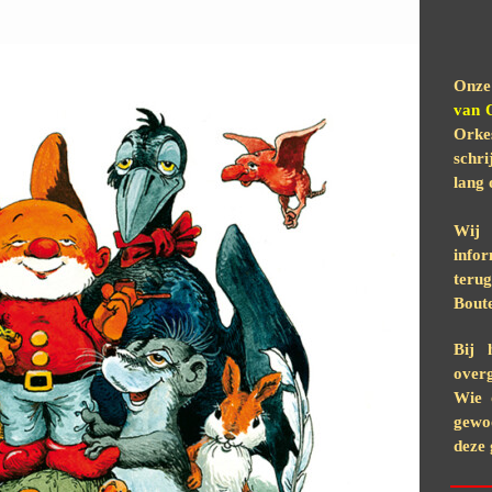
Onze 
van 
Orke
schri
lang
Wij 
infor
teru
Boute
Bij 
overg
Wie 
gewoo
deze 